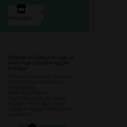
ᲘᲮᲘᲚᲔᲗ
ᲞᲠᲝᲓᲣᲥᲪᲘᲐ
შეხედეთ არ შემდგომი! ჩვენ აქ,
რათა რევოლუციური თქვენი
მოსაწევი
პირდაპირი გაგზავნა ჩვენთვის
ახლა ზარალი საიდუმლო
ფასდაკლება,
პერსონალიზებული
რეკომენდაციები, და insider
რჩევები, რომ თქვენ, რათა
თქვენი მოსაწევი მოგზაურობა
დაუვიწყარი.