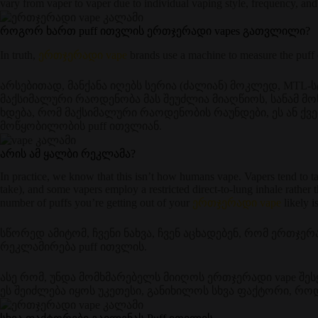
vary from vaper to vaper due to individual vaping style, frequency, and 
როგორ ხართ puff ითვლის ერთჯერადი vapes გათვლილი?
In truth,
ერთჯერადი vape
brands use a machine to measure the puff 
არსებითად, მანქანა იღებს სერია (ძალიან) მოკლედ, MTL-ს
მაქსიმალური რაოდენობა მას შეუძლია მიაღწიოს, სანამ მ
ხდება, რომ მაქსიმალური რაოდენობის რაუნდები, ეს ან ქვე
მოწყობილობის puff ითვლიან.
არის ამ ყალბი რეკლამა?
In practice, we know that this isn’t how humans vape. Vapers tend to ta
take), and some vapers employ a restricted direct-to-lung inhale rather 
number of puffs you’re getting out of your
ერთჯერადი vape
likely i
სწორედ ამიტომ, ჩვენი ნახვა, ჩვენ აცხადებენ, რომ ერთჯე
რეკლამირება puff ითვლის.
ასე რომ, უნდა მომხმარებელს მიიღოს ერთჯერადი vape შეს
ეს შეიძლება იყოს უკეთესი, განიხილოს სხვა ფაქტორი, როდ