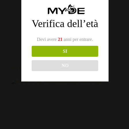
Verifica dell’età
Devi avere
21
anni per entrare.
SI
MYDE
NO
MYDE DS 15 Monouso Vape 1500 Soffi