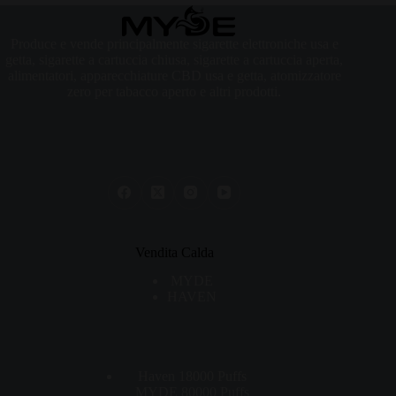
Produce e vende principalmente sigarette elettroniche usa e
getta, sigarette a cartuccia chiusa, sigarette a cartuccia aperta,
alimentatori, apparecchiature CBD usa e getta, atomizzatore
zero per tabacco aperto e altri prodotti.
Vendita Calda
MYDE
HAVEN
Haven 18000 Puffs
MYDE 80000 Puffs