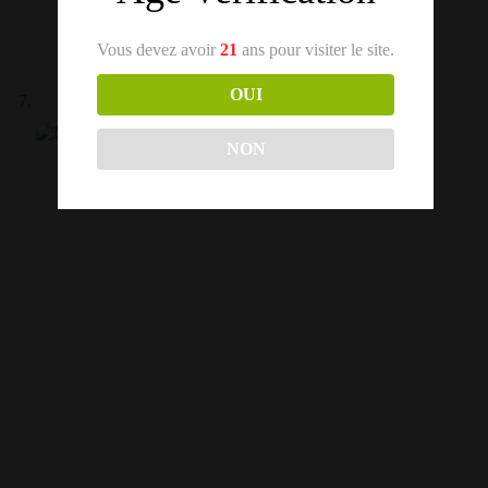
Vous devez avoir
21
ans pour visiter le site.
OUI
NON