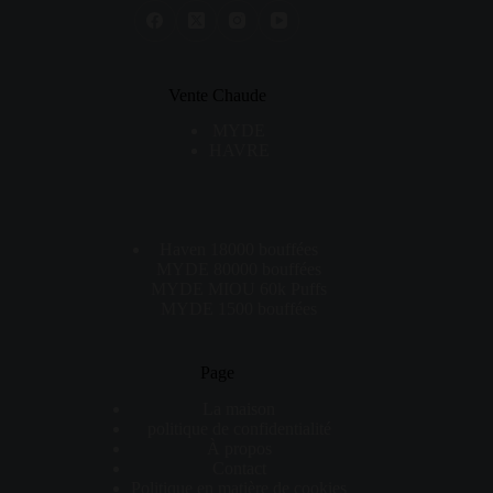
Vente Chaude
MYDE
HAVRE
Haven 18000 bouffées
MYDE 80000 bouffées
MYDE MIOU 60k Puffs
MYDE 1500 bouffées
Page
La maison
politique de confidentialité
À propos
Contact
Politique en matière de cookies