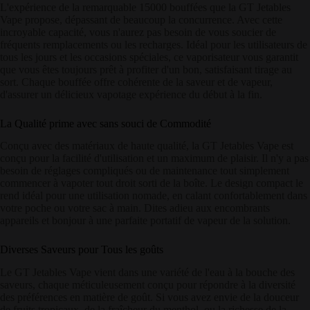
L'expérience de la remarquable 15000 bouffées que la GT Jetables
Vape propose, dépassant de beaucoup la concurrence. Avec cette
incroyable capacité, vous n'aurez pas besoin de vous soucier de
fréquents remplacements ou les recharges. Idéal pour les utilisateurs de
tous les jours et les occasions spéciales, ce vaporisateur vous garantit
que vous êtes toujours prêt à profiter d'un bon, satisfaisant tirage au
sort. Chaque bouffée offre cohérente de la saveur et de vapeur,
d'assurer un délicieux vapotage expérience du début à la fin.
La Qualité prime avec sans souci de Commodité
Conçu avec des matériaux de haute qualité, la GT Jetables Vape est
conçu pour la facilité d'utilisation et un maximum de plaisir. Il n'y a pas
besoin de réglages compliqués ou de maintenance tout simplement
commencer à vapoter tout droit sorti de la boîte. Le design compact le
rend idéal pour une utilisation nomade, en calant confortablement dans
votre poche ou votre sac à main. Dites adieu aux encombrants
appareils et bonjour à une parfaite portatif de vapeur de la solution.
Diverses Saveurs pour Tous les goûts
Le GT Jetables Vape vient dans une variété de l'eau à la bouche des
saveurs, chaque méticuleusement conçu pour répondre à la diversité
des préférences en matière de goût. Si vous avez envie de la douceur
de fruits tropicaux, de la fraîcheur du menthol, ou la richesse de la