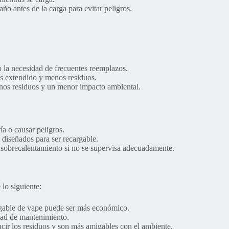
ño antes de la carga para evitar peligros.
o la necesidad de frecuentes reemplazos.
ás extendido y menos residuos.
nos residuos y un menor impacto ambiental.
ía o causar peligros.
 diseñados para ser recargable.
sobrecalentamiento si no se supervisa adecuadamente.
 lo siguiente:
argable de vape puede ser más económico.
idad de mantenimiento.
ucir los residuos y son más amigables con el ambiente.