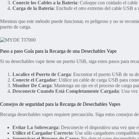
Conecte los Cables a la Batería
: Coloque con cuidado el cable r
Carga de la Batería
: Enchufe el otro extremo del cable USB a u
Mientras que este método puede funcionar, es peligroso y no se recomie
puerto de carga.
Paso a paso Guía para la Recarga de una Desechables Vape
Si su desechables vape tiene un puerto USB, siga estos pasos para recar
Localice el Puerto de Carga
: Encontrar el puerto USB de su d
Conecte el Cargador
: Utilice un cable de carga USB para cone
Monitor De Carga
: Mantenga un ojo en el proceso de carga par
Desconecte Cuando Está Completamente Cargada
: Una vez 
Consejos de seguridad para la Recarga de Desechables Vapes
Recarga desechables vapes requiere precaución. Siga estos consejos de
Evitar La Sobrecarga
: Desconecte el dispositivo una vez que e
Utilice el Cargador Correcto
: Use sólo cargadores compatibles
Supervisar el Proceso de Carga
: No deje el vape desatendido 