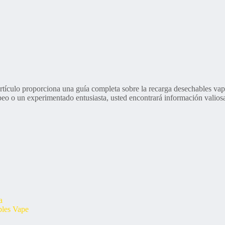
tículo proporciona una guía completa sobre la recarga desechables vap
vapeo o un experimentado entusiasta, usted encontrará información valio
a
bles Vape