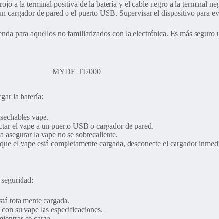
ojo a la terminal positiva de la batería y el cable negro a la terminal ne
n cargador de pared o el puerto USB. Supervisar el dispositivo para evi
nda para aquellos no familiarizados con la electrónica. Es más seguro u
MYDE TI7000
gar la batería:
esechables vape.
ctar el vape a un puerto USB o cargador de pared.
a asegurar la vape no se sobrecaliente.
que el vape está completamente cargada, desconecte el cargador inmedi
 seguridad:
stá totalmente cargada.
 con su vape las especificaciones.
mientras se carga.