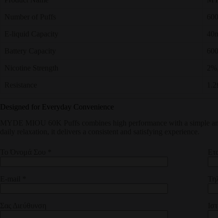
Number of Puffs
600
E-liquid Capacity
40
Battery Capacity
60
Nicotine Strength
2%
Resistance
1.
Designed for Everyday Convenience
MYDE MIOU 60K Puffs combines high performance with a simple and sty
daily relaxation, it delivers a consistent and satisfying experience.
Το Όνομά Σου *
Ετα
E-mail *
Τη
Σας Διεύθυνση
Ισ