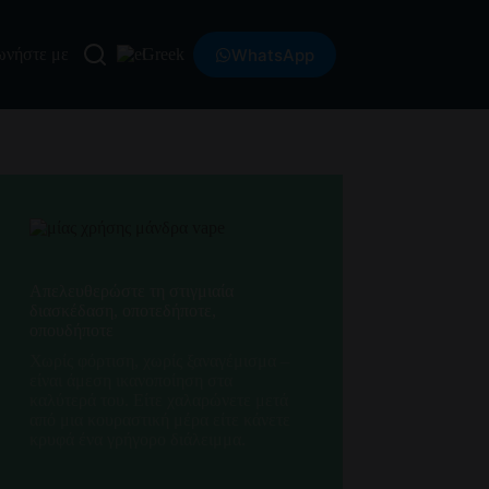
WhatsApp
ωνήστε με
Greek
Απελευθερώστε τη στιγμιαία
διασκέδαση, οποτεδήποτε,
οπουδήποτε
Χωρίς φόρτιση, χωρίς ξαναγέμισμα –
είναι άμεση ικανοποίηση στα
καλύτερά του. Είτε χαλαρώνετε μετά
από μια κουραστική μέρα είτε κάνετε
κρυφά ένα γρήγορο διάλειμμα.