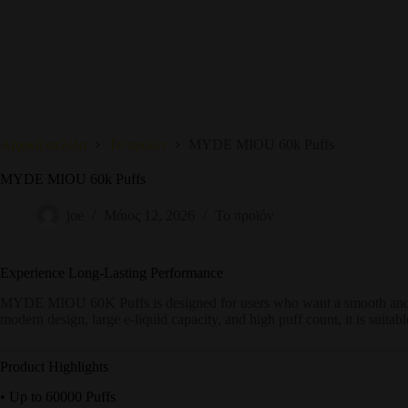
Αρχική σελίδα
Το προϊόν
MYDE MIOU 60k Puffs
MYDE MIOU 60k Puffs
joe
Μάιος 12, 2026
Το προϊόν
Experience Long-Lasting Performance
MYDE MIOU 60K Puffs is designed for users who want a smooth and s
modern design, large e-liquid capacity, and high puff count, it is suitab
Product Highlights
• Up to 60000 Puffs