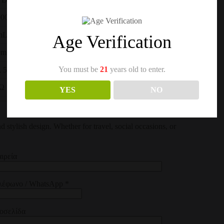
00 Puffs
mL
Age Verification
0mAh
You must be
21
years old to enter.
, 5%
2Ω
YES
NO
lish design. Whether for travel, social occasions, or
ιρεία
λέφωνο / WhatsApp *
τοσελίδα