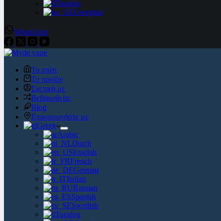
Tagalog
Georgian
WhatsApp
Το σπίτι
Το προϊόν
Σχετικά με
Βεβαιωθείτε
Blog
Επικοινωνήστε με
Greek
Arabic
Dutch
English
French
German
Italian
Russian
Spanish
Swedish
Tagalog