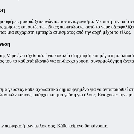
ση
οσφέρει, μακριά ξεπερνώντας τον ανταγωνισμό. Με αυτή την απίστευτη
ς χρήστες και αυτές τις ειδικές περιπτώσεις, αυτό το vape εξασφαλίζ
ας μια ευχάριστη εμπειρία ατμίσματος από την αρχή μέχρι το τέλος.
νεση
ης Vape έχει σχεδιαστεί για ευκολία στη χρήση και μέγιστη απόλαυσ
ός του το καθιστά ιδανικό για on-the-go χρήση, συναρμολόγηση άνετα
σμα γεύσεις, κάθε σχολαστικά δημιουργημένο για να ανταποκριθεί στι
ασικών καπνός, υπάρχει και μια γεύση για όλους. Ενισχύστε την εμπε
ην περιγραφή των μπλοκ σας. Κάθε κείμενο θα κάνουμε.