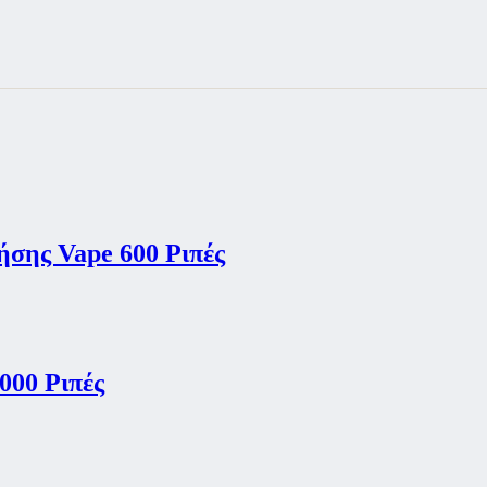
σης Vape 600 Ριπές
00 Ριπές