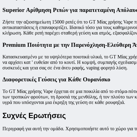
Superior Αρίθμηση Ριπών για παρατεταμένη Απόλαυ
Ζήστε την αξιοσημείωτη 15000 ριπές ότι το GT Μίας χρήσης Vape πρ
αντικαταστάσεις ή επαναφορτίζει. Ιδανικό τόσο για τους καθημερινού
κλήρωση. Κάθε ριπή παρέχει σταθερή γεύση και ατμός, εξασφαλίζοντ
Premium Ποιότητα με την Παρενόχληση-Ελεύθερη Ά
Κατασκευασμένο με τα υψηλότερα ποιοτικά υλικά, το GT Μίας χρήσ
να αρχίσει κατ ' ευθείαν από το κουτί. Η κομψή, συμπαγής σχεδιασμ
συσκευές και γεια σας σε ένα άνευ ραφής, vaping φορητό λύση.
Διαφορετικές Γεύσεις για Κάθε Ουρανίσκο
Το GT Μίας χρήσης Vape έρχεται σε μια ποικιλία από το στόμα-πότι
των τροπικών φρούτων, τη δροσιά της μενθόλης, ή τον πλούτο των κλ
υγρά που υπόσχονται μια έκρηξη της γεύση σε κάθε ρουφηξιά.
Συχνές Ερωτήσεις
Περιγραφή για αυτή την ομάδα. Χρησιμοποιήστε αυτό το χώρο για τ