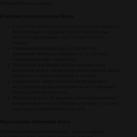
бесперебойного парения.
Ключевые рекомендации на Вынос
Следите за уменьшением интенсивности аромата и
пригоревшим или едким привкусом, которые
являются признаками того, что ваш вейп на
исходе.
Уменьшенный выход пара и тонкие или
тончайшие облачка указывают на то, что ваш
одноразовый вейп почти пуст.
Мигающий или меняющийся светодиодный
индикатор может сигнализировать о низком заряде
батареи или уровне жидкости в системе.
Повышенное сопротивление вытягиванию и
неустойчивая функциональность часто означают,
что ваш вейп почти готов.
Прислушайтесь к бульканью или потрескиванию,
которые также могут свидетельствовать о том, что
ваш одноразовый вейп почти пуст.
Распознавание Изменений Вкуса
Распознавание изменений вкуса - один из первых
показателей того, что срок годности вашего