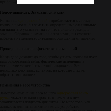
приближаются к своему пределу.
Прислушиваясь к Звуковым сигналам
Когда ваш
одноразовый вейп
приближается к своему
концу, вы могли бы заметить определенные
слышимые
сигналы
это указывает на то, что пришло время для
замены. Обращая внимание на эти звуки, вы сможете
избежать неудовлетворительных ощущений от парения.
Проверка на наличие физических изменений
Когда дело доходит до того, чтобы узнать, почти ли пуст
ваш одноразовый вейп,
физические изменения
в
устройстве может быть четкий индикатор. Вот
несколько ключевых аспектов, на которые следует
обратить внимание.:
Изменения в весе устройства
Заметное изменение веса вашего
одноразовая вейп-
ручка
может сигнализировать о том, что в нем
заканчивается жидкость для питья. По мере того, как
жидкость для питья заканчивается, устройство
становится легче, что облегчает определение того, когда