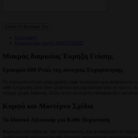
Περιγραφή
Παραγγελίας συχνές ΕΡΩΤΉΣΕΙΣ
Μακράς διαρκείας Έκρηξη Γεύσης
Εμπειρία 600 Ριπές της συνεχούς Ευχαρίστησης
Το νυχτερινό κέντρο μίας χρήσης vape προσφέρει μια απαράμιλλη εμ
κάθε κλήρωση είναι τόσο γευστικό και χορταστικό όσο το πρώτο. Α
στιγμή, χωρίς διακοπή. Πείτε αντίο σε συχνή επαναφορτίζει και αντα
Κομψό και Μοντέρνο Σχέδιο
Το Ιδανικό Αξεσουάρ για Κάθε Περίσταση
Βήμα μες στη νύχτα με την εμπιστοσύνη, που μεταφέρουν το νυχτερι
Διαθέσιμα σε μια ποικιλία από ζωντανά χρώματα και φινιρίσματα, α