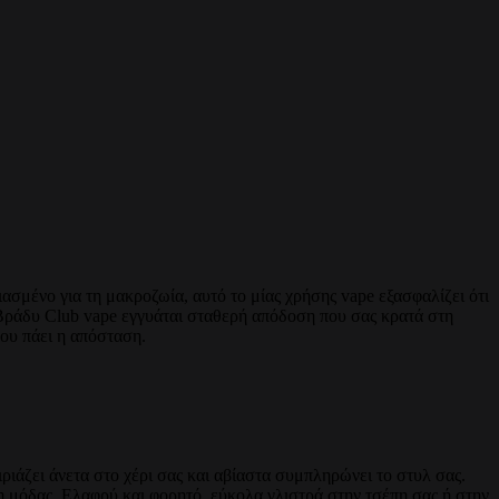
ασμένο για τη μακροζωία, αυτό το μίας χρήσης vape εξασφαλίζει ότι
ο Βράδυ Club vape εγγυάται σταθερή απόδοση που σας κρατά στη
που πάει η απόσταση.
ριάζει άνετα στο χέρι σας και αβίαστα συμπληρώνει το στυλ σας.
ση μόδας. Ελαφρύ και φορητό, εύκολα γλιστρά στην τσέπη σας ή στην