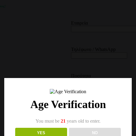
εις!
Εταιρεία
Τηλέφωνο / WhatsApp
Ποσότητα
Age Verification
You must be
21
years old to enter.
YES
NO