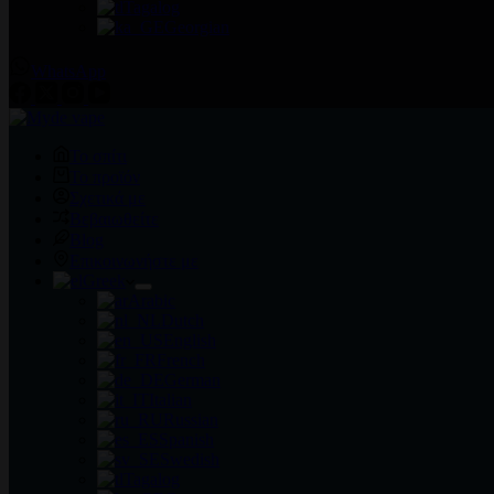
Tagalog
Georgian
WhatsApp
Το σπίτι
Το προϊόν
Σχετικά με
Βεβαιωθείτε
Blog
Επικοινωνήστε με
Greek
Arabic
Dutch
English
French
German
Italian
Russian
Spanish
Swedish
Tagalog