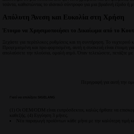
τσάντα, καθιστώντας το ιδανικό σύντροφο για μια βραδινή έξοδο ή 
Απόλυτη Άνεση και Ευκολία στη Χρήση
Έτοιμο να Χρησιμοποιήσει το Δικαίωμα από το Κουτ
Ξεχάστε για περίπλοκες ρυθμίσεις και τη συντήρηση. Το νυχτερινό κ
Προγεμισμένη και προ-φορτισμένη, αυτή η συσκευή είναι έτοιμη για
απολαύσετε την πλούσια, ομαλή ατμό. Όταν τελειώσετε, πετάξτε με υ
Περιγραφή για αυτή την ομ
Γιατί να επιλέξετε SIGELANG
(1) Οι OEM/ODM είναι ευπρόσδεκτοι, καλώς ήρθατε να επισκεφτε
καθεξής. (4) Εγγύηση 3 μήνες.
Νέα παραγωγή προϊόντων κάθε μήνα με την καλύτερη τιμή κα