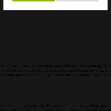
πειρία ατμίσματος με ένα εντυπωσιακό 600 ριπές ανά συσκευή. Σχεδι
ν είστε έξω με τους φίλους σας ή να απολαύσετε μια ήρεμη νύχτα, τ
λλακτικά, και να αγκαλιάσει την ευκολία και την αξιοπιστία της vape 
νό κέντρο μίας χρήσης vape. Η κομψή και μοντέρνα σχεδίαση που ται
υτό το vape είναι κάτι περισσότερο από ένα εργαλείο, είναι μια δήλω