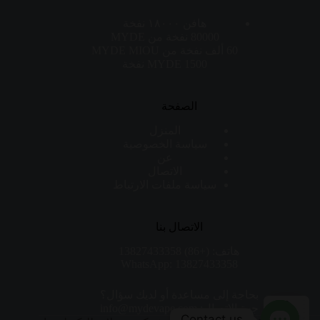
هافن ١٨٠٠٠ نفخة
80000 نفخة من MYDE
60 ألف نفخة من MYDE MIOU
MYDE 1500 نفخة
الصفحة
المنزل
سياسة الخصوصية
عن
الاتصال
سياسة ملفات الارتباط
الاتصال بنا
هاتف: (+86) 13827433358
WhatsApp: 13827433358
بحاجة إلى مساعدة أو لديك سؤال؟
جهة الاتصال: info@mydevape.com
Contact us