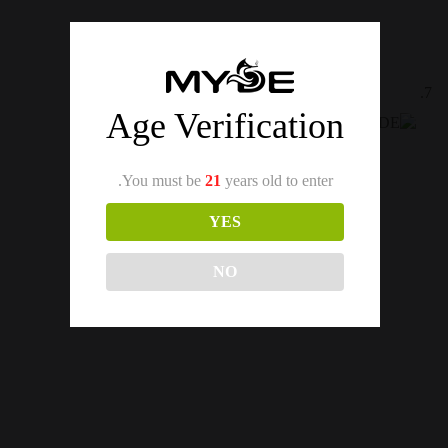
Age Verification
You must be
21
years old to enter.
YES
NO