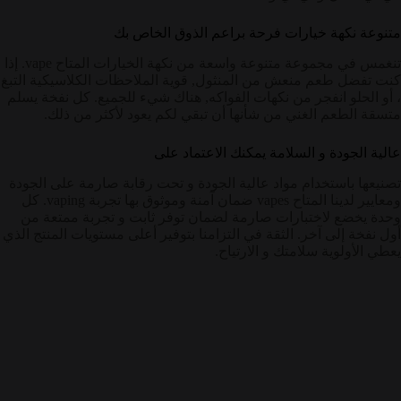
متنوعة نكهة خيارات فرحة براعم الذوق الخاص بك
تنغمس في مجموعة متنوعة واسعة من نكهة الخيارات المتاح vape. إذا
كنت تفضل طعم منعش من المنثول, قوية الملاحظات الكلاسيكية التبغ
، أو الحلو انفجر من نكهات الفواكه, هناك شيء للجميع. كل نفخة يسلم
متسقة الطعم الغني من شأنها أن تبقي لكم يعود لأكثر من ذلك.
عالية الجودة و السلامة يمكنك الاعتماد على
تصنيعها باستخدام مواد عالية الجودة و تحت رقابة صارمة على الجودة
ومعايير لدينا المتاح vapes ضمان آمنة وموثوق بها تجربة vaping. كل
وحدة يخضع لاختبارات صارمة لضمان توفر ثابت و تجربة ممتعة من
أول نفخة إلى آخر. الثقة في التزامنا بتوفير أعلى مستويات المنتج الذي
يعطي الأولوية سلامتك و الارتياح.